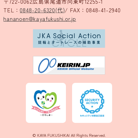
〒722-0062広島県尾道市向東町12255-1
TEL：
0848-20-6320(代)
/
FAX：0848-41-2940
hananoen@kayafukushi.or.jp
© KAYA FUKUSHIKAI All Rights Reserved.